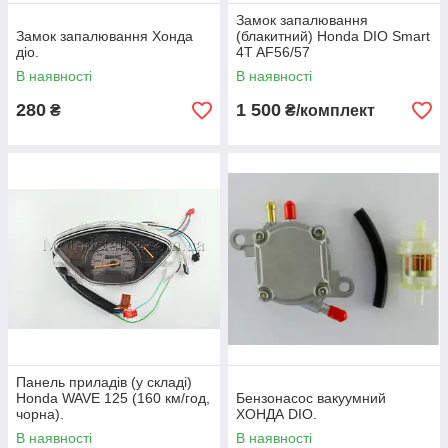
Замок запалювання
Замок запалювання Хонда
(блакитний) Honda DIO Smart
діо.
4T AF56/57
В наявності
В наявності
280
1 500
₴
₴/комплект
Панель приладів (у складі)
Honda WAVE 125 (160 км/год,
Бензонасос вакуумний
чорна).
ХОНДА DIO.
В наявності
В наявності