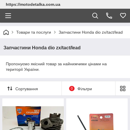
https://motodetalka.com.ua
Товари та послуги
Запчастини Нonda dio zx/tact/lead
Запчастини Нonda dio zx/tact/lead
Пропонуємо якісний товар за найнижчими цінами на
території України.
Сортування
0
Фільтри