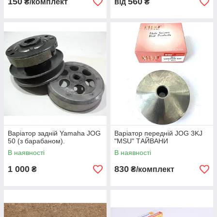
150
560
₴/комплект
від
₴
Варіатор задній Yamaha JOG
Варіатор передній JOG 3KJ
50 (з барабаном).
"MSU" ТАЙВАНИ
В наявності
В наявності
1 000
830
₴
₴/комплект