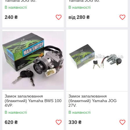
Yamaha JOG 50.
Yamaha JOG 50.
В наявності
В наявності
240
280
₴
від
₴
Замок запалювання
Замок запалювання
(блакитний) Yamaha BWS 100
(блакитний) Yamaha JOG
4VP.
27V.
В наявності
В наявності
620
330
₴
₴