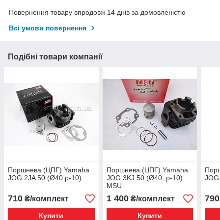
Повернення товару впродовж 14 днів за домовленістю
Всі умови повернення
Подібні товари компанії
Поршнева (ЦПГ) Yamaha
Поршнева (ЦПГ) Yamaha
Пор
JOG 2JA 50 (Ø40 p-10)
JOG 3KJ 50 (Ø40, p-10)
JOG 
MSU
710
1 400
790
₴/комплект
₴/комплект
Купити
Купити