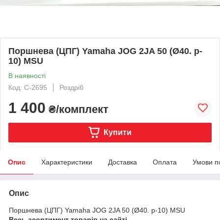
Поршнева (ЦПГ) Yamaha JOG 2JA 50 (Ø40. p-
10) MSU
В наявності
Код: C-2695
Роздріб
1 400
₴/комплект
Купити
Опис
Характеристики
Доставка
Оплата
Умови п
Опис
Поршнева (ЦПГ) Yamaha JOG 2JA 50 (Ø40. p-10) MSU
Весь асортимент товарів на сайті