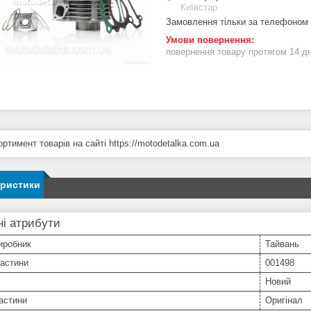
Київстар
Замовлення тільки за телефоном
повернення товару протягом 14 д
ртимент товарів на сайті https://motodetalka.com.ua
еристики
і атрибути
иробник
Тайвань
частини
001498
Новий
астини
Оригінал