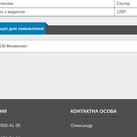
техніки
Скутер
сть з моделлю
125P
ція для замовлення
630 ₴/комплект
 950-41-35
Олександр