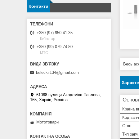
Контакти
+380 (97) 950-41-35
Київстар
+380 (99) 079-74-80
МТС
Весь асо
beleckii134@gmail.com
Характ
61068 вулиця Академіка Павлова,
Основн
165, Харків, Україна
Країна в
Код зап
Мототовари
Стан
Тип запч