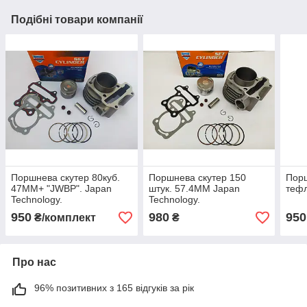
Подібні товари компанії
Поршнева скутер 80куб.
Поршнева скутер 150
Порш
47MM+ "JWBP". Japan
штук. 57.4MM Japan
тефл
Technology.
Technology.
950
980
950
₴/комплект
₴
Про нас
96% позитивних з 165 відгуків за рік