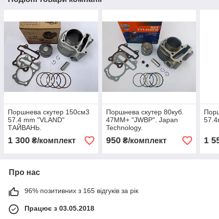
Поршнева скутер 150см3
Поршнева скутер 80куб.
Порш
57.4 mm "VLAND"
47MM+ "JWBP". Japan
57.
ТАЙВАНЬ.
Technology.
1 300
950
1 5
₴/комплект
₴/комплект
Про нас
96% позитивних з 165 відгуків за рік
Працює з 03.05.2018