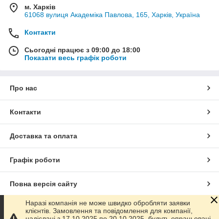
м. Харків
61068 вулиця Академіка Павлова, 165, Харків, Україна
Контакти
Сьогодні працює з 09:00 до 18:00
Показати весь графік роботи
Про нас
Контакти
Доставка та оплата
Графік роботи
Повна версія сайту
Наразі компанія не може швидко обробляти заявки
Сайт створено на маркетплейсі
Prom.ua
клієнтів. Замовлення та повідомлення для компанії,
надіслані з 17.10.2025 по 20.10.2025, будуть опрацьовані