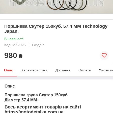
Поршнева Скутер 150куб. 57.4 MM Technology
Japan.
В наявності
Код: MZ2025
Роздріб
980
₴
Опис
Характеристики
Доставка
Оплата
Умови п
Опис
Поршнева група Скутер 150куб.
Діаметр 57.4 MM+
Весь асортимент товарів на сайті
https://motodetalka.com.ua