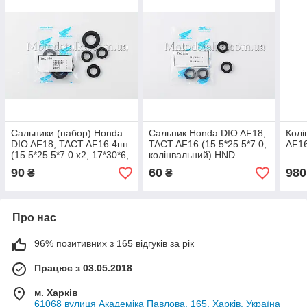
Сальники (набор) Honda
Сальник Honda DIO AF18,
Колі
DIO AF18, TACT AF16 4шт
TACT AF16 (15.5*25.5*7.0,
AF16
(15.5*25.5*7.0 x2, 17*30*6,
колінвальний) HND
24*40*7)
90
60
980
₴
₴
Про нас
96% позитивних з 165 відгуків за рік
Працює з 03.05.2018
м. Харків
61068 вулиця Академіка Павлова, 165, Харків, Україна