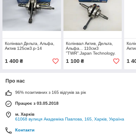
Колінвал Дельта, Альфа,
Колінвал Aктив, Дельта,
Колі
Актив 125см3.p-14
Альфа... 110см3
Акти
"TWR".Japan Technology.
1 400
1 100
1 4
₴
₴
Про нас
96% позитивних з 165 відгуків за рік
Працює з 03.05.2018
м. Харків
61068 вулиця Академіка Павлова, 165, Харків, Україна
Контакти