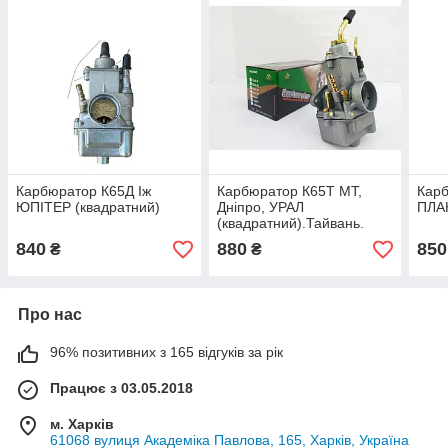
Карбюратор К65Д Іж
Карбюратор К65Т МТ,
Карб
ЮПІТЕР (квадратний)
Дніпро, УРАЛ
ПЛАН
(квадратний).Тайвань.
840
880
850
₴
₴
Про нас
96% позитивних з 165 відгуків за рік
Працює з 03.05.2018
м. Харків
61068 вулиця Академіка Павлова, 165, Харків, Україна