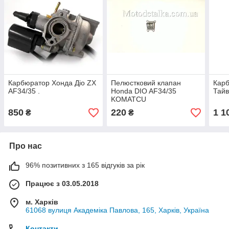
Карбюратор Хонда Діо ZX
Пелюстковий клапан
Карб
AF34/35 .
Honda DIO AF34/35
Тайв
KOMATCU
850
220
1 1
₴
₴
Про нас
96% позитивних з 165 відгуків за рік
Працює з 03.05.2018
м. Харків
61068 вулиця Академіка Павлова, 165, Харків, Україна
Контакти