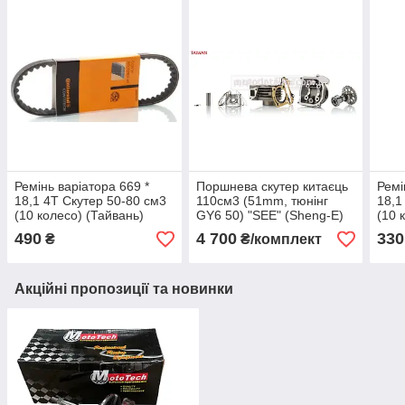
Ремінь варіатора 669 *
Поршнева скутер китаєць
Ремі
18,1 4T Скутер 50-80 см3
110см3 (51mm, тюнінг
18,1
(10 колесо) (Тайвань)
GY6 50) "SEE" (Sheng‑E)
(10 
CONTINENTAL230)
(+голова +спорт
SEE
490
4 700
330
₴
₴/комплект
распредвал) ТАЙВАНЬ
Акційні пропозиції та новинки