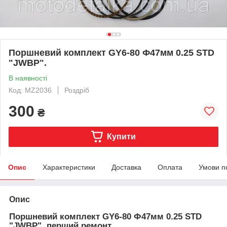
Поршневий комплект GY6-80 Ф47мм 0.25 STD
"JWBP".
В наявності
Код: MZ2036
Роздріб
300
₴
Купити
Опис
Характеристики
Доставка
Оплата
Умови п
Опис
Поршневий комплект GY6-80 Ф47мм 0.25 STD
"JWBP", перший ремонт.