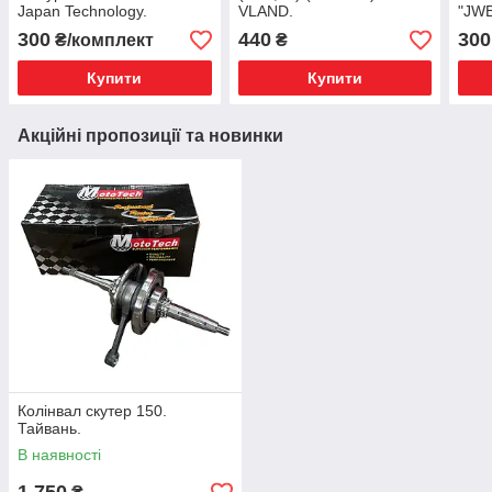
Japan Technology.
VLAND.
"JWB
300
440
300
₴/комплект
₴
Купити
Купити
Акційні пропозиції та новинки
Колінвал скутер 150.
Тайвань.
В наявності