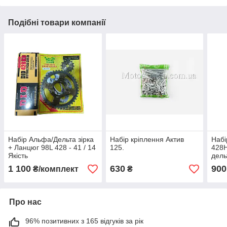
Подібні товари компанії
Набір Альфа/Дельта зірка
Набір кріплення Aктив
Набі
+ Ланцюг 98L 428 - 41 / 14
125.
428H
Якість
дель
Tech
1 100
630
900
₴/комплект
₴
Про нас
96% позитивних з 165 відгуків за рік