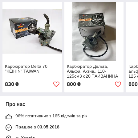
Карбюратор Delta 70
Карбюратор Дельта,
Карб
"KEIHIN" TAIWAN
Альфа, Актив...110-
альф
125см3 d20 ТАЙВАНИНА
125 
під 
830
800
800
₴
₴
Про нас
96% позитивних з 165 відгуків за рік
Працює з 03.05.2018