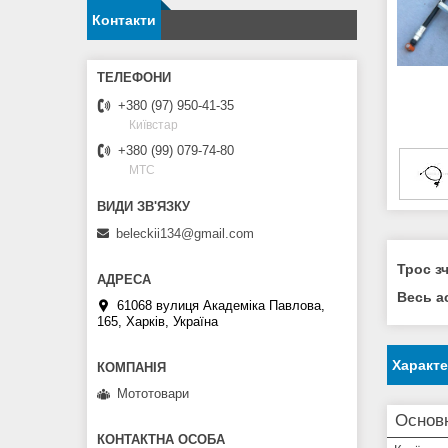
Контакти
+380 (97) 950-41-35
Київстар
+380 (99) 079-74-80
МТС
beleckii134@gmail.com
Трос з
Весь а
61068 вулиця Академіка Павлова,
165, Харків, Україна
Характ
Мототовари
Основн