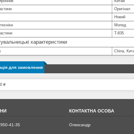
иробник
Китай
астини
Оригінал
Новий
техніки
Мопед
частини
T-835
увальницькі характеристики
к
China, Кит
ція для замовлення
0 ₴
 950-41-35
Олександр