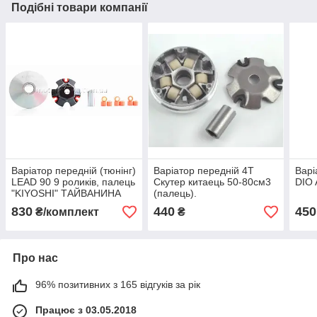
Подібні товари компанії
Варіатор передній (тюнінг)
Варіатор передній 4T
Варі
LEAD 90 9 роликів, палець
Скутер китаець 50-80см3
DIO 
"KIYOSHI" ТАЙВАНИНА
(палець).
830
440
450
₴/комплект
₴
Про нас
96% позитивних з 165 відгуків за рік
Працює з 03.05.2018