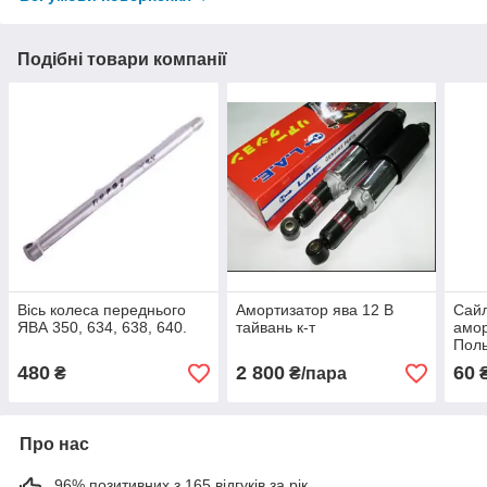
Подібні товари компанії
Вісь колеса переднього
Амортизатор ява 12 В
Сай
ЯВА 350, 634, 638, 640.
тайвань к-т
амо
Пол
480
2 800
60
₴
₴/пара
Про нас
96% позитивних з 165 відгуків за рік