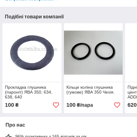
Подібні товари компанії
Прокладка глушника
Кільце коліна глушника
Підн
(пароніт) ЯВА 350, 634,
(гумове) ЯВА 350 Чехія.
цент
638, 640
ADD
100
100
620
₴
₴/пара
Про нас
96% позитивних з 165 відгуків за рік