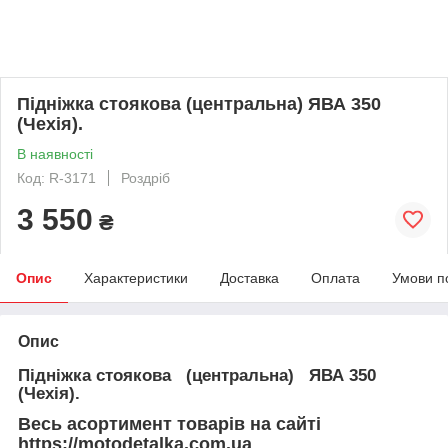
Підніжка стоякова (центральна) ЯВА 350
(Чехія).
В наявності
Код: R-3171
Роздріб
3 550
₴
Опис
Характеристики
Доставка
Оплата
Умови п
Опис
Підніжка стоякова (центральна) ЯВА 350
(Чехія).
Весь асортимент товарів на сайті
https://motodetalka.com.ua