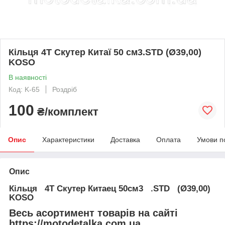
Кільця 4T Скутер Китаї 50 см3.STD (Ø39,00)
KOSO
В наявності
Код: K-65
Роздріб
100
₴/комплект
Опис
Характеристики
Доставка
Оплата
Умови п
Опис
Кільця 4T Скутер Китаец 50см3 .STD (Ø39,00)
KOSO
Весь асортимент товарів на сайті
https://motodetalka.com.ua