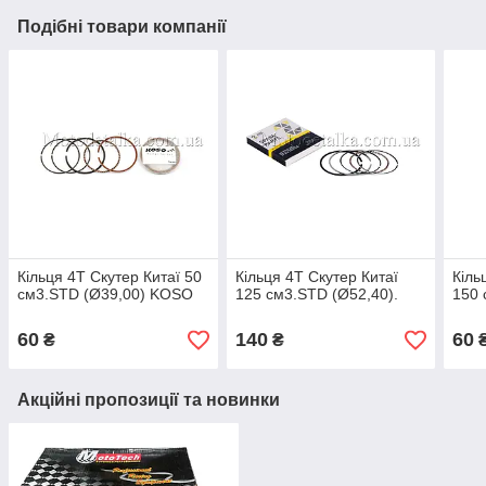
Подібні товари компанії
Кільця 4T Скутер Китаї 50
Кільця 4T Скутер Китаї
Кіль
см3.STD (Ø39,00) KOSO
125 см3.STD (Ø52,40).
150 
60
140
60
₴
₴
Акційні пропозиції та новинки