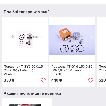
Подібні товари компанії
Поршень 4T GY6 50 0,25
Поршень 4T GY6 150 0,25
Пор
(Ø39,25) (Тайвань)
(Ø57,65) (Тайвань)
(Ø57
VLAND.
VLAND.
330
440
510
₴
₴
Акційні пропозиції та новинки