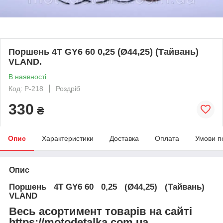
Поршень 4T GY6 60 0,25 (Ø44,25) (Тайвань)
VLAND.
В наявності
Код: P-218
Роздріб
330
₴
Опис
Характеристики
Доставка
Оплата
Умови п
Опис
Поршень 4T GY6 60 0,25 (Ø44,25) (Тайвань)
VLAND
Весь асортимент товарів на сайті
https://motodetalka.com.ua