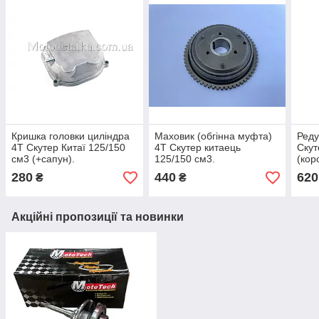
Кришка головки циліндра
Маховик (обгінна муфта)
Реду
4T Скутер Китаї 125/150
4T Скутер китаець
Скут
см3 (+сапун).
125/150 см3.
(кор
амор
280
440
620
₴
₴
Акційні пропозиції та новинки