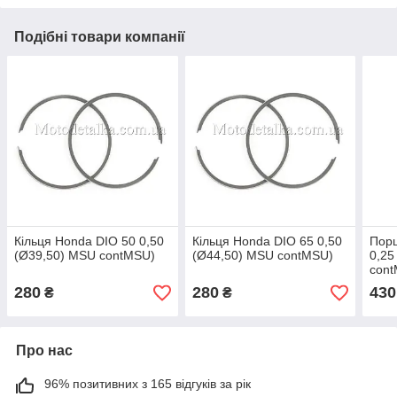
Подібні товари компанії
Кільця Honda DIO 50 0,50
Кільця Honda DIO 65 0,50
Пор
(Ø39,50) MSU contMSU)
(Ø44,50) MSU contMSU)
0,25
con
280
280
430
₴
₴
Про нас
96% позитивних з 165 відгуків за рік