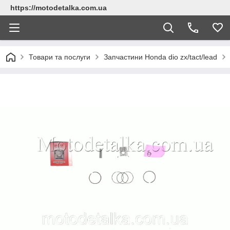
https://motodetalka.com.ua
Товари та послуги
Запчастини Нonda dio zx/tact/lead