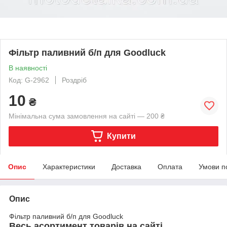
Фільтр паливний б/п для Goodluck
В наявності
Код: G-2962
Роздріб
10
₴
Мінімальна сума замовлення на сайті — 200 ₴
Купити
Опис
Характеристики
Доставка
Оплата
Умови п
Опис
Фільтр паливний б/п для Goodluck
Весь асортимент товарів на сайті