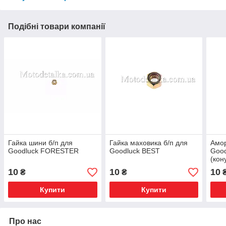
Подібні товари компанії
Гайка шини б/п для
Гайка маховика б/п для
Амор
Goodluck FORESTER
Goodluck BEST
Good
(кон
10
10
10
₴
₴
Купити
Купити
Про нас