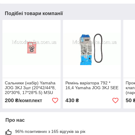
Подібні товари компанії
Сальники (набір) Yamaha
Ремінь варіатора 792 *
Прок
JOG 3KJ 3шт (20*42/44*8,
16,4 Yamaha JOG 3KJ SEE
кла
20*30*6, 17*28*5.5) MSU
(пар
200
430
50
₴/комплект
₴
Про нас
96% позитивних з 165 відгуків за рік