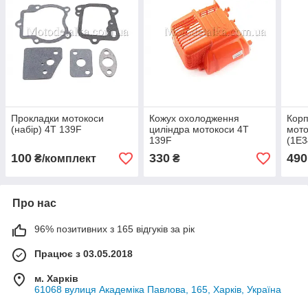
Прокладки мотокоси
Кожух охолодження
Корп
(набір) 4T 139F
циліндра мотокоси 4T
мото
139F
(1E3
100
330
490
₴/комплект
₴
Про нас
96% позитивних з 165 відгуків за рік
Працює з 03.05.2018
м. Харків
61068 вулиця Академіка Павлова, 165, Харків, Україна