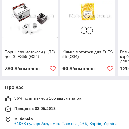
Поршнева мотокоси (ЦПГ)
Кільця мотокоси для St FS
Рем
для St FS55 (Ø34)
55 (Ø34)
карб
для 
780
60
120
₴/комплект
₴/комплект
Про нас
96% позитивних з 165 відгуків за рік
Працює з 03.05.2018
м. Харків
61068 вулиця Академіка Павлова, 165, Харків, Україна