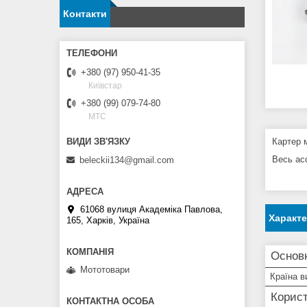
Контакти
+380 (97) 950-41-35
Київстар
+380 (99) 079-74-80
МТС
Картер м
Весь асо
beleckii134@gmail.com
61068 вулиця Академіка Павлова,
Характ
165, Харків, Україна
Основн
Мототовари
Країна в
Корист