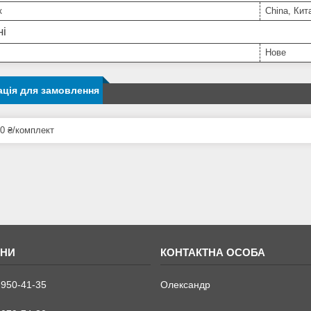
к
China, Кит
ні
Нове
ція для замовлення
0 ₴/комплект
 950-41-35
Олександр