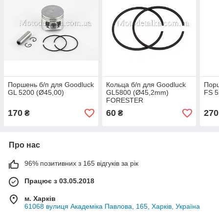
Поршень б/п для Goodluck
Кольца б/п для Goodluck
Порш
GL 5200 (Ø45,00)
GL5800 (Ø45,2mm)
FS 5
FORESTER
170
60
270
₴
₴
Про нас
96% позитивних з 165 відгуків за рік
Працює з 03.05.2018
м. Харків
61068 вулиця Академіка Павлова, 165, Харків, Україна