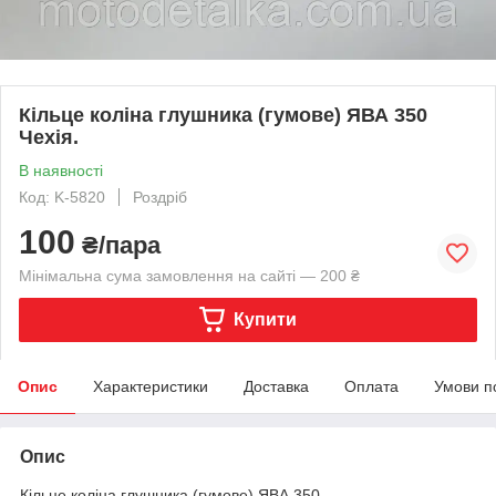
Кільце коліна глушника (гумове) ЯВА 350
Чехія.
В наявності
Код: K-5820
Роздріб
100
₴/пара
Мінімальна сума замовлення на сайті — 200 ₴
Купити
Опис
Характеристики
Доставка
Оплата
Умови п
Опис
Кільце коліна глушника (гумове) ЯВА 350