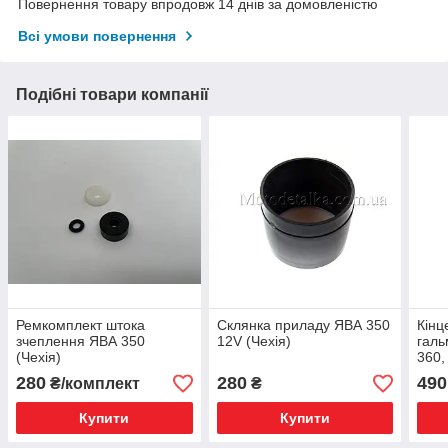
Повернення товару впродовж 14 днів за домовленістю
Всі умови повернення
Подібні товари компанії
Ремкомплект штока
Склянка приладу ЯВА 350
Кінц
зчеплення ЯВА 350
12V (Чехія)
галь
(Чехія)
360,
280
280
490
₴/комплект
₴
Купити
Купити