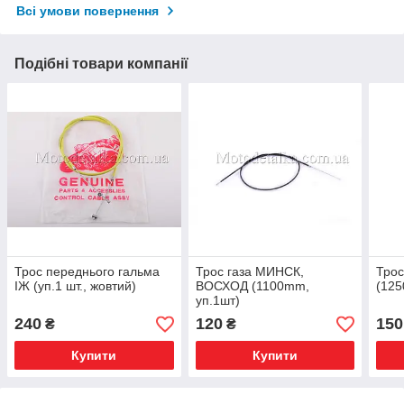
Всі умови повернення
Подібні товари компанії
Трос переднього гальма
Трос газа МИНСК,
Трос
ІЖ (уп.1 шт., жовтий)
ВОСХОД (1100mm,
(125
уп.1шт)
240
120
150
₴
₴
Купити
Купити