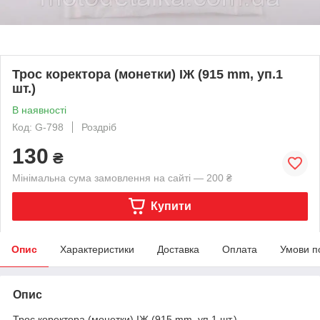
Трос коректора (монетки) ІЖ (915 mm, уп.1
шт.)
В наявності
Код: G-798
Роздріб
130
₴
Мінімальна сума замовлення на сайті — 200 ₴
Купити
Опис
Характеристики
Доставка
Оплата
Умови п
Опис
Трос коректора (монетки) ІЖ (915 mm, уп.1 шт.)