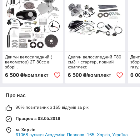
Двигун велосипедний (
Двигун велосипедний F80
Двиг
веломотор) 2T 80сс в
см3 + стартер, повний
збор
зборі .
комплект.
газу
стар
6 500
6 500
6 0
₴/комплект
₴/комплект
Про нас
96% позитивних з 165 відгуків за рік
Працює з 03.05.2018
м. Харків
61068 вулиця Академіка Павлова, 165, Харків, Україна