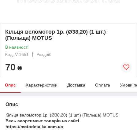
Кільця веломотор 1р. (Ø38,20) (1 шт.)
(Польща) MOTUS
В наявності
Код: V-1651
Роздріб
70
₴
Опис
Характеристики
Доставка
Оплата
Умови п
Опис
Кільця веломотор 1р. (Ø38,20) (1 шт.) (Польща) MOTUS
Весь асортимент товарів на сайті
https://motodetalka.com.ua