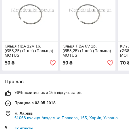
Кільця ЯВА 12V 1р.
Кільця ЯВА 6V 1р.
Кіль
(Ø58,25) (1 шт.) (Польща)
(Ø58,25) (1 шт.) (Польща)
(Ø38
MOTUS
MOTUS
MOT
50
50
70
₴
₴
Про нас
96% позитивних з 165 відгуків за рік
Працює з 03.05.2018
м. Харків
61068 вулиця Академіка Павлова, 165, Харків, Україна
Контакти