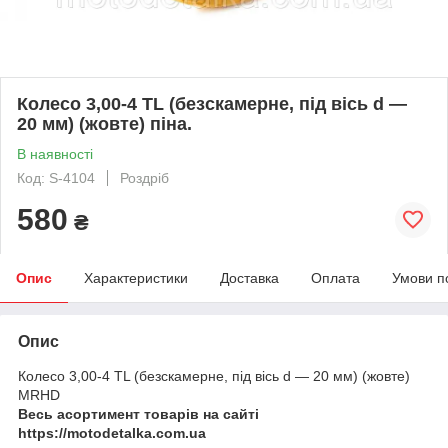
Колесо 3,00-4 TL (безскамерне, під вісь d —
20 мм) (жовте) піна.
В наявності
Код: S-4104
Роздріб
580
₴
Опис
Характеристики
Доставка
Оплата
Умови п
Опис
Колесо 3,00-4 TL (безскамерне, під вісь d — 20 мм) (жовте)
MRHD
Весь асортимент товарів на сайті
https://motodetalka.com.ua