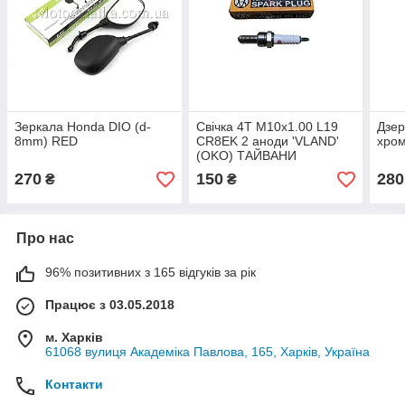
Зеркала Honda DIO (d-
Свічка 4T M10x1.00 L19
Дзер
8mm) RED
CR8EK 2 аноди 'VLAND'
хром
(OKO) ТАЙВАНИ
270
150
280
₴
₴
Про нас
96% позитивних з 165 відгуків за рік
Працює з 03.05.2018
м. Харків
61068 вулиця Академіка Павлова, 165, Харків, Україна
Контакти